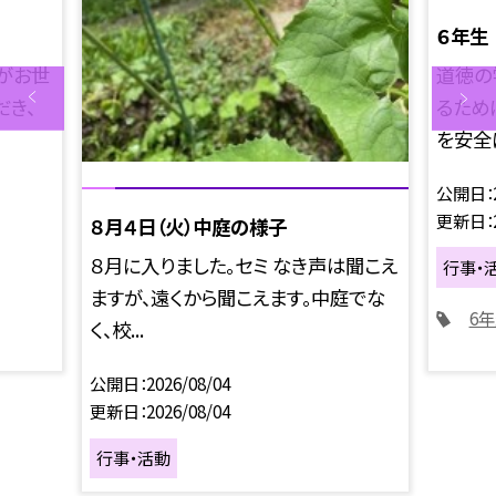
６年生
がお世
道徳の
だき、
るため
を安全に
公開日
更新日
８月４日（火）中庭の様子
８月に入りました。セミ なき声は聞こえ
行事・
ますが、遠くから聞こえます。中庭でな
6
く、校...
公開日
2026/08/04
更新日
2026/08/04
行事・活動