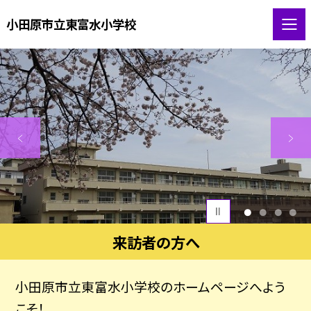
小田原市立東富水小学校
1
2
3
4
来訪者の方へ
小田原市立東富水小学校のホームページへよう
こそ！