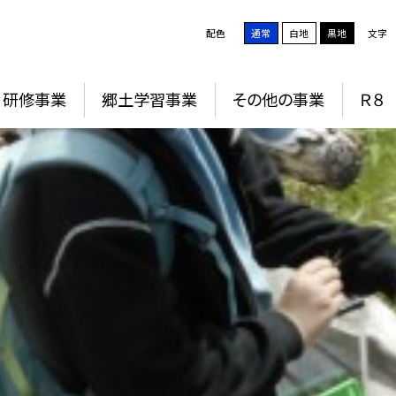
配色
通常
白地
黒地
文字
研修事業
郷土学習事業
その他の事業
Ｒ８