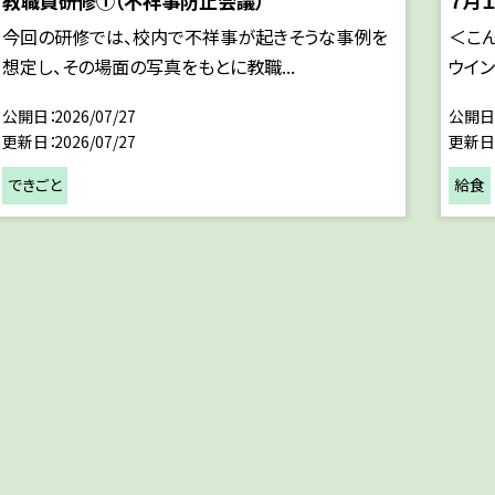
教職員研修①（不祥事防止会議）
７月１
今回の研修では、校内で不祥事が起きそうな事例を
＜こん
想定し、その場面の写真をもとに教職...
ウイン
公開日
2026/07/27
公開日
更新日
2026/07/27
更新日
できごと
給食