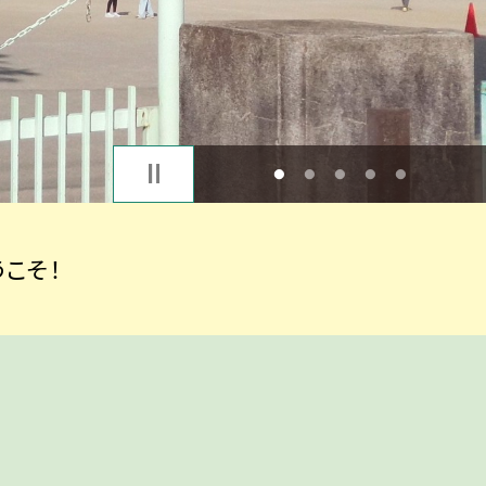
1
2
3
4
5
こそ！