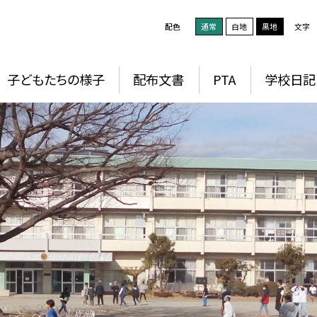
配色
通常
白地
黒地
文字
子どもたちの様子
配布文書
PTA
学校日記