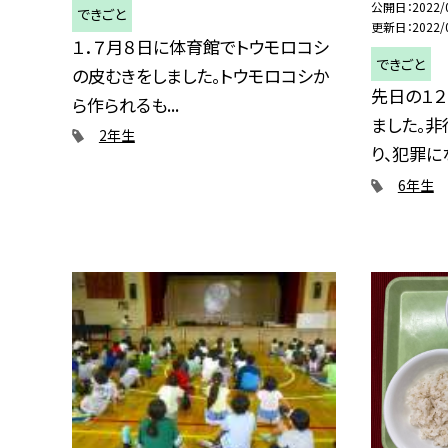
公開日
2022/
できごと
更新日
2022/
１．７月８日に体育館でトウモロコシ
できごと
の皮むきをしました。トウモロコシか
先日の１２
ら作られるも...
ました。
2年生
り、犯罪にな
6年生