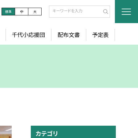
標準
中
大
千代小応援団
配布文書
予定表
カテゴリ