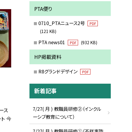
PTA便り
0710_PTAニュース2号
PDF
(121 KB)
PTA news01
(932 KB)
PDF
HP掲載資料
R8グランドデザイン
PDF
新着記事
7/27( 月 ) 教職員研修②（インクル
ース
ーシブ教育について）
ト 今
7/27( 月 ) 教職員研修①（不祥事防