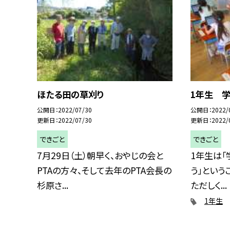
ほたる田の草刈り
1年生 学
公開日
2022/07/30
公開日
2022/
更新日
2022/07/30
更新日
2022/
できごと
できごと
7月29日（土）朝早く、おやじの会と
1年生は
PTAの方々、そして去年のPTA会長の
う」という
杉原さ...
ただしく...
1年生