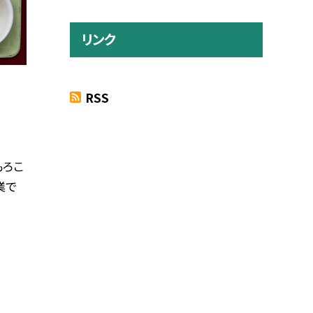
リンク
RSS
もろこ
業で