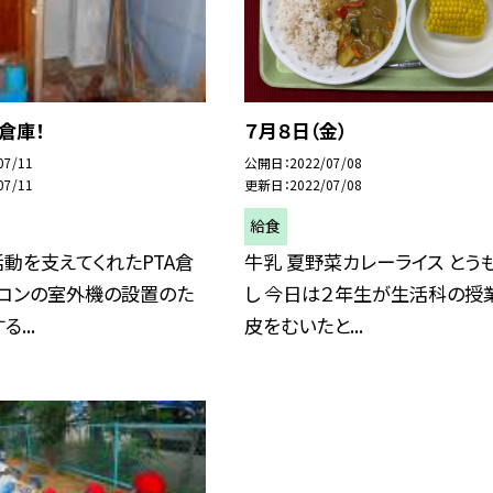
倉庫！
７月８日（金）
07/11
公開日
2022/07/08
07/11
更新日
2022/07/08
給食
活動を支えてくれたPTA倉
牛乳 夏野菜カレーライス とう
アコンの室外機の設置のた
し 今日は２年生が生活科の授
...
皮をむいたと...