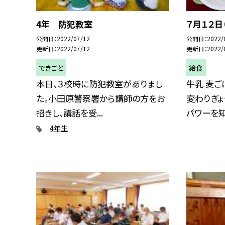
4年 防犯教室
７月１２日
公開日
2022/07/12
公開日
2022/
更新日
2022/07/12
更新日
2022/
できごと
給食
本日、３校時に防犯教室がありまし
牛乳 麦ご
た。小田原警察署から講師の方をお
変わりぎょ
招きし、講話を受...
パワーを知.
4年生