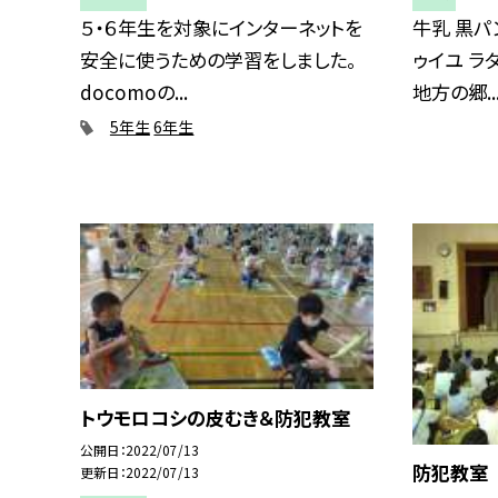
５・６年生を対象にインターネットを
牛乳 黒パ
安全に使うための学習をしました。
ゥイユ ラ
docomoの...
地方の郷..
5年生
6年生
トウモロコシの皮むき＆防犯教室
公開日
2022/07/13
防犯教室
更新日
2022/07/13