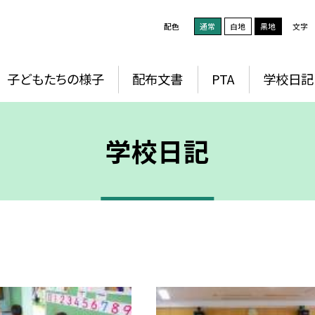
配色
通常
白地
黒地
文字
子どもたちの様子
配布文書
PTA
学校日記
学校日記