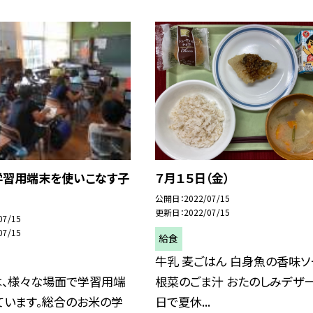
学習用端末を使いこなす子
７月１５日（金）
公開日
2022/07/15
更新日
2022/07/15
07/15
07/15
給食
牛乳 麦ごはん 白身魚の香味ソ
は、様々な場面で学習用端
根菜のごま汁 おたのしみデザー
ています。総合のお米の学
日で夏休...