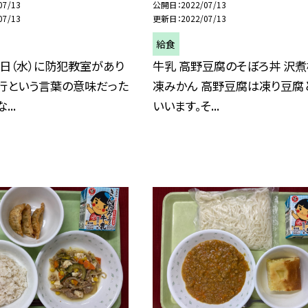
07/13
公開日
2022/07/13
07/13
更新日
2022/07/13
給食
日（水）に防犯教室があり
牛乳 高野豆腐のそぼろ丼 沢煮
非行という言葉の意味だった
凍みかん 高野豆腐は凍り豆腐
...
いいます。そ...