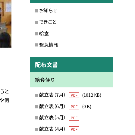
お知らせ
できごと
給食
緊急情報
配布文書
給食便り
うと
献立表（7月）
(1012 KB)
PDF
や何
献立表（6月）
(0 B)
PDF
献立表（5月）
PDF
献立表（4月）
PDF