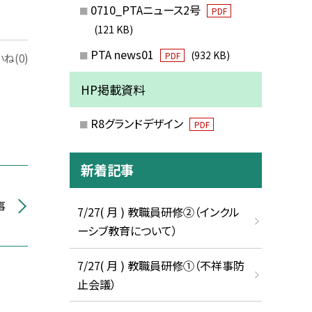
0710_PTAニュース2号
PDF
(121 KB)
PTA news01
(932 KB)
PDF
ね(0)
HP掲載資料
R8グランドデザイン
PDF
新着記事
事
7/27( 月 ) 教職員研修②（インクル
ーシブ教育について）
7/27( 月 ) 教職員研修①（不祥事防
止会議）