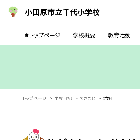
小田原市立千代小学校
トップページ
学校概要
教育活動
トップページ
>
学校日記
>
できごと
>
詳細