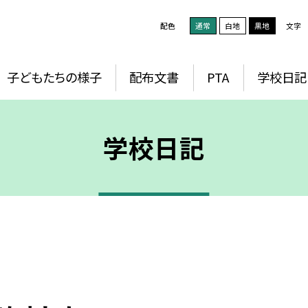
配色
通常
白地
黒地
文字
子どもたちの様子
配布文書
PTA
学校日記
学校日記