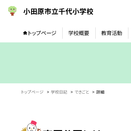
小田原市立千代小学校
トップページ
学校概要
教育活動
トップページ
>
学校日記
>
できごと
>
詳細