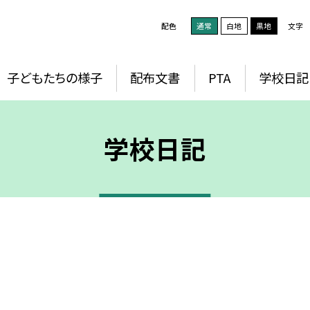
配色
通常
白地
黒地
文字
子どもたちの様子
配布文書
PTA
学校日記
学校日記