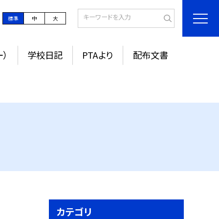
標準
中
大
ー）
学校日記
PTAより
配布文書
カテゴリ