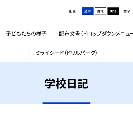
配色
通常
白地
黒地
文字
子どもたちの様子
配布文書（ドロップダウンメニュ
ミライシード（ドリルパーク）
学校日記