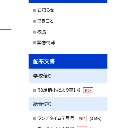
お知らせ
できごと
校長
緊急情報
配布文書
学校便り
R8足柄小だより第1号
PDF
給食便り
ランチタイム７月号
(3 MB)
PDF