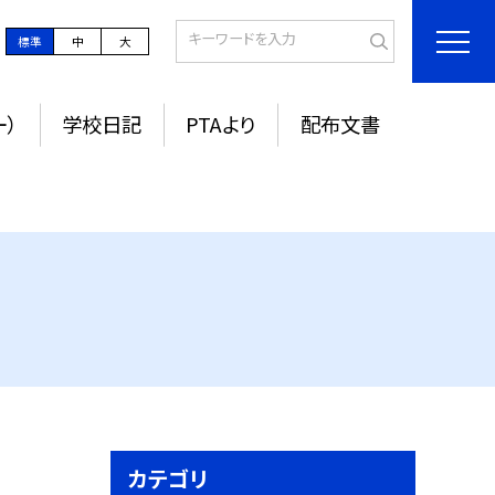
標準
中
大
ー）
学校日記
PTAより
配布文書
カテゴリ