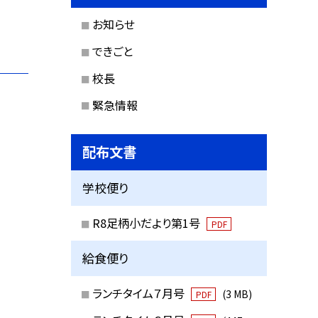
お知らせ
できごと
校長
緊急情報
配布文書
学校便り
R8足柄小だより第1号
PDF
給食便り
ランチタイム７月号
(3 MB)
PDF