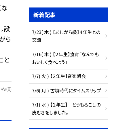
ズな
新着記事
。設
7/23( 木 ) 【あしがら級】４年生との
がら
交流
7/16( 木 ) 【２年生】食育「なんでも
こと
おいしく食べよう」
7/7( 火 ) 【２年生】音楽朝会
ね(0)
7/6( 月 ) 古墳時代にタイムスリップ
7/1( 水 ) 【１年生】 とうもろこしの
皮むきをしました。