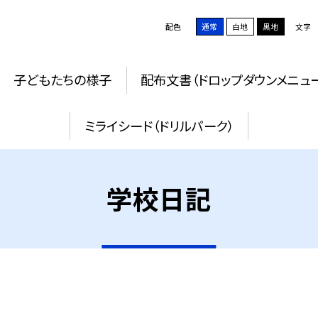
配色
通常
白地
黒地
文字
子どもたちの様子
配布文書（ドロップダウンメニュ
ミライシード（ドリルパーク）
学校日記