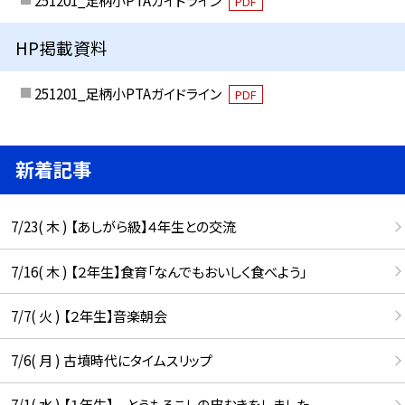
251201_足柄小PTAガイドライン
PDF
HP掲載資料
251201_足柄小PTAガイドライン
PDF
新着記事
7/23( 木 ) 【あしがら級】４年生との交流
7/16( 木 ) 【２年生】食育「なんでもおいしく食べよう」
7/7( 火 ) 【２年生】音楽朝会
7/6( 月 ) 古墳時代にタイムスリップ
7/1( 水 ) 【１年生】 とうもろこしの皮むきをしました。