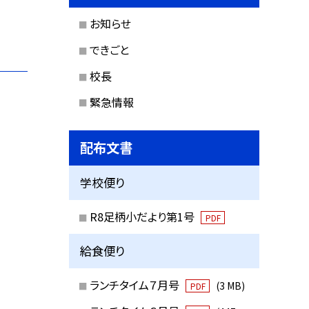
お知らせ
できごと
校長
緊急情報
配布文書
学校便り
R8足柄小だより第1号
PDF
給食便り
ランチタイム７月号
(3 MB)
PDF