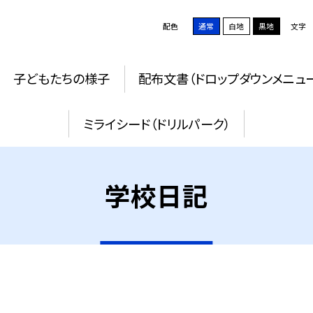
配色
通常
白地
黒地
文字
子どもたちの様子
配布文書（ドロップダウンメニュ
ミライシード（ドリルパーク）
学校日記