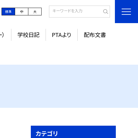
標準
中
大
ー）
学校日記
PTAより
配布文書
カテゴリ