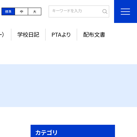
標準
中
大
ー）
学校日記
PTAより
配布文書
カテゴリ