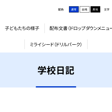
配色
通常
白地
黒地
文字
子どもたちの様子
配布文書（ドロップダウンメニュ
ミライシード（ドリルパーク）
学校日記