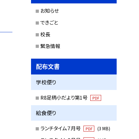
お知らせ
できごと
校長
緊急情報
配布文書
学校便り
R8足柄小だより第1号
PDF
給食便り
ランチタイム７月号
(3 MB)
PDF