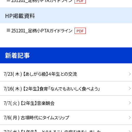
251201_足柄小PTAガイドライン
PDF
HP掲載資料
251201_足柄小PTAガイドライン
PDF
新着記事
7/23( 木 ) 【あしがら級】４年生との交流
7/16( 木 ) 【２年生】食育「なんでもおいしく食べよう」
7/7( 火 ) 【２年生】音楽朝会
7/6( 月 ) 古墳時代にタイムスリップ
7/1( 水 ) 【１年生】 とうもろこしの皮むきをしました。