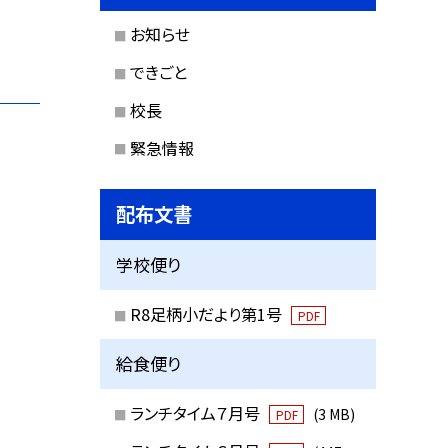
お知らせ
できごと
校長
緊急情報
配布文書
学校便り
R8足柄小だより第1号
PDF
給食便り
ランチタイム７月号
(3 MB)
PDF