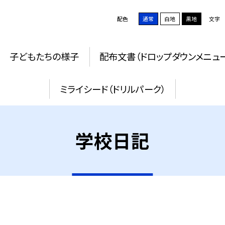
配色
通常
白地
黒地
文字
子どもたちの様子
配布文書（ドロップダウンメニュ
ミライシード（ドリルパーク）
学校日記