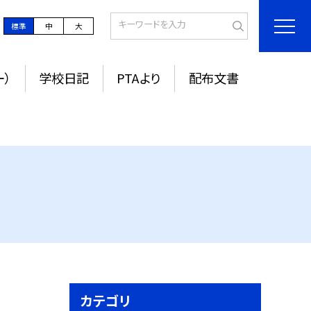
標準
中
大
ー）
学校日記
PTAより
配布文書
カテゴリ