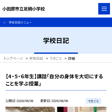
小田原市立足柄小学校
学校日記メニュー
学校日記
トップページ
>
学校日記
>
できごと
>
詳細
【４・５・６年生】講話「自分の身体を大切にする
ことを学ぶ授業」
公開日
2026/06/06
更新日
2026/06/06
できごと