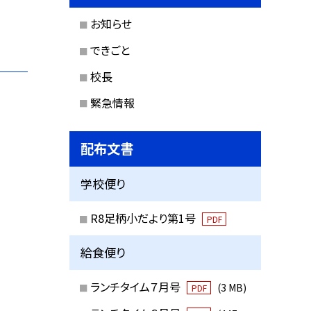
お知らせ
できごと
校長
緊急情報
配布文書
学校便り
R8足柄小だより第1号
PDF
給食便り
ランチタイム７月号
(3 MB)
PDF