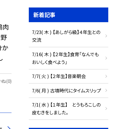
新着記事
鶏肉
7/23( 木 ) 【あしがら級】４年生との
を野
交流
分か
7/16( 木 ) 【２年生】食育「なんでも
し
おいしく食べよう」
7/7( 火 ) 【２年生】音楽朝会
ね(0)
7/6( 月 ) 古墳時代にタイムスリップ
7/1( 水 ) 【１年生】 とうもろこしの
皮むきをしました。