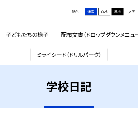
配色
通常
白地
黒地
文字
子どもたちの様子
配布文書（ドロップダウンメニュ
ミライシード（ドリルパーク）
学校日記