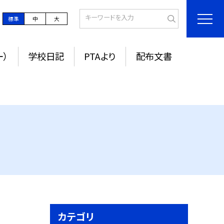
標準
中
大
ー）
学校日記
PTAより
配布文書
カテゴリ