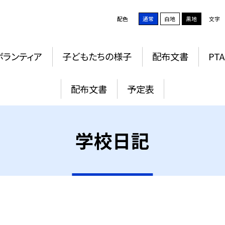
配色
通常
白地
黒地
文字
ボランティア
子どもたちの様子
配布文書
PTA
配布文書
予定表
学校日記