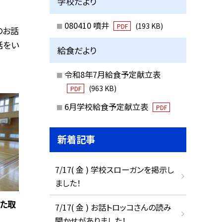
学校だより
080410 噴井
(193 KB)
PDF
のお話
話をい
給食だより
令和8年7月給食予定献立表
(963 KB)
PDF
6月学校給食予定献立表
PDF
新着記事
7/17( 金 ) 学校スローガンを掲示し
ました！
けた取
7/17( 金 ) お話トロッコさんの読み
聞かせがありました！