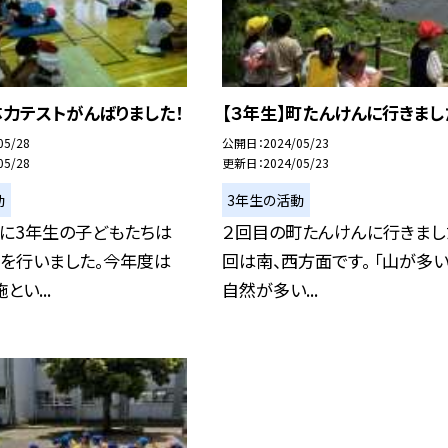
体力テストがんばりました！
【３年生】町たんけんに行きまし
05/28
公開日
2024/05/23
05/28
更新日
2024/05/23
動
3年生の活動
）に3年生の子どもたちは
２回目の町たんけんに行きまし
トを行いました。今年度は
回は南、西方面です。 「山が多い
い...
自然が多い...