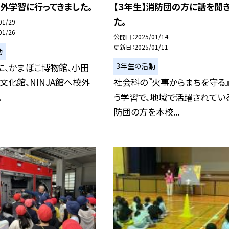
校外学習に行ってきました。
【３年生】消防団の方に話を聞
た。
01/29
01/26
公開日
2025/01/14
更新日
2025/01/11
動
3年生の活動
）に、かまぼこ博物館、小田
文化館、NINJA館へ校外
社会科の『火事からまちを守る
.
う学習で、地域で活躍されてい
防団の方を本校...