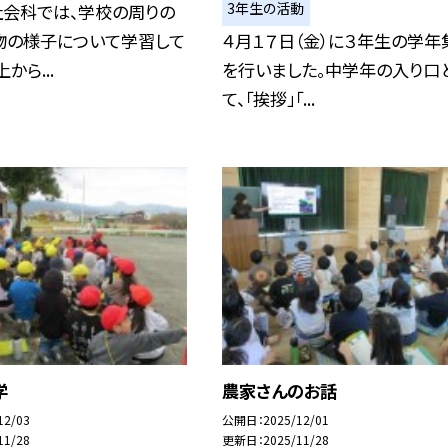
3年生の活動
社会科では、学校の周りの
物の様子について学習して
４月１７日（金）に３年生の学年
から...
を行いました。中学年の入り口
て、「挨拶」「...
学
農家さんのお話
12/03
公開日
2025/12/01
11/28
更新日
2025/11/28