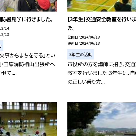
消防署見学に行きました。
【3年生】交通安全教室を行い
た。
12/14
12/13
公開日
2024/06/18
更新日
2024/06/18
動
3年生の活動
火事からまちを守る」とい
、小田原消防栢山出張所へ
市役所の方を講師に招き、交通
て...
教室を行いました。3年生は、
の正しい乗り方...