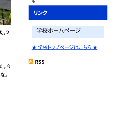
リンク
学校ホームページ
た。２
★ 学校トップページはこちら ★
RSS
た。今
な。