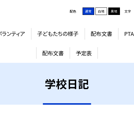
配色
通常
白地
黒地
文字
ボランティア
子どもたちの様子
配布文書
PTA
配布文書
予定表
学校日記