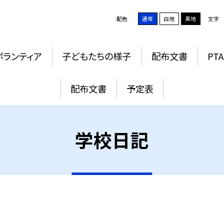
配色
通常
白地
黒地
文字
ボランティア
子どもたちの様子
配布文書
PTA
配布文書
予定表
学校日記