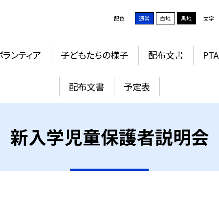
配色
通常
白地
黒地
文字
ボランティア
子どもたちの様子
配布文書
PTA
配布文書
予定表
新入学児童保護者説明会