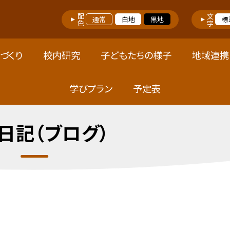
配色
文字
通常
白地
黒地
標
づくり
校内研究
子どもたちの様子
地域連携
学びプラン
予定表
日記（ブログ）