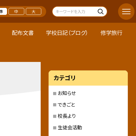
準
中
大
配布文書
学校日記（ブログ）
修学旅行
カテゴリ
お知らせ
できごと
校長より
生徒会活動