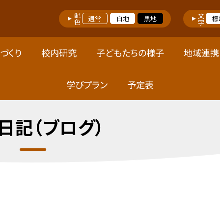
配色
文字
通常
白地
黒地
標
づくり
校内研究
子どもたちの様子
地域連携
学びプラン
予定表
日記（ブログ）