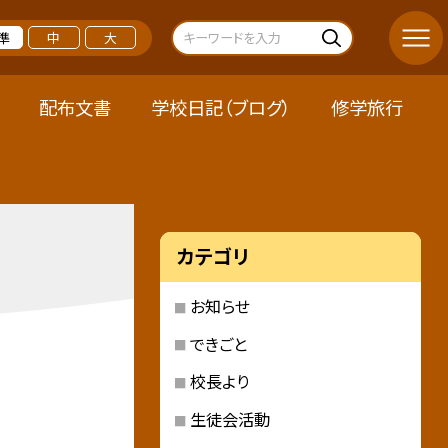
準
中
大
配布文書
学校日記（ブログ）
修学旅行
カテゴリ
お知らせ
できごと
校長より
生徒会活動