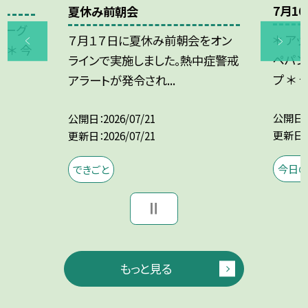
7月1
夏休み前朝会
バーグ
＊ ア
７月１７日に夏休み前朝会をオン
 ＊ 今
ペパン
ラインで実施しました。熱中症警戒
プ ＊ 今.
アラートが発令され...
公開日
公開日
2026/07/21
更新日
更新日
2026/07/21
今日
できごと
もっと見る