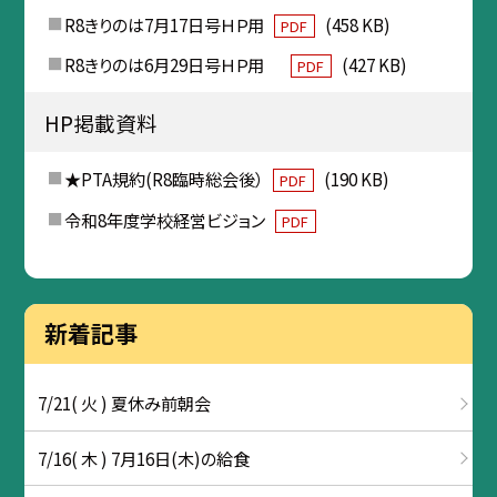
R8きりのは7月17日号ＨＰ用
(458 KB)
PDF
R8きりのは6月29日号ＨＰ用
(427 KB)
PDF
HP掲載資料
★PTA規約(R8臨時総会後）
(190 KB)
PDF
令和8年度学校経営ビジョン
PDF
新着記事
7/21( 火 ) 夏休み前朝会
7/16( 木 ) 7月16日(木)の給食