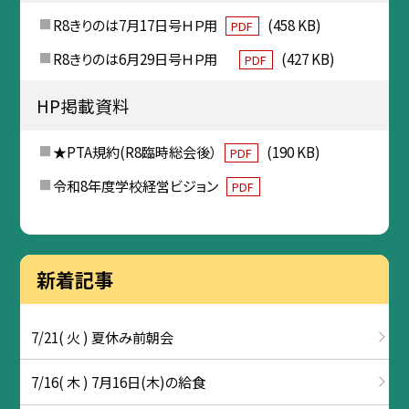
R8きりのは7月17日号ＨＰ用
(458 KB)
PDF
R8きりのは6月29日号ＨＰ用
(427 KB)
PDF
HP掲載資料
★PTA規約(R8臨時総会後）
(190 KB)
PDF
令和8年度学校経営ビジョン
PDF
新着記事
7/21( 火 ) 夏休み前朝会
7/16( 木 ) 7月16日(木)の給食