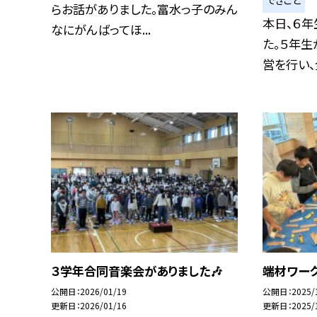
できごと
らお話がありました。富水っ子のみん
本日、６
なにがんばってほ...
た。５年
営を行い、全
３学年合同音楽会がありました🎶
端材ワー
公開日
2026/01/19
公開日
2025/
更新日
2026/01/16
更新日
2025/