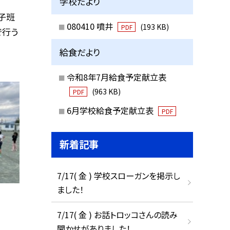
学校だより
っ子班
080410 噴井
(193 KB)
PDF
で行う
給食だより
令和8年7月給食予定献立表
(963 KB)
PDF
6月学校給食予定献立表
PDF
新着記事
7/17( 金 ) 学校スローガンを掲示し
ました！
7/17( 金 ) お話トロッコさんの読み
聞かせがありました！