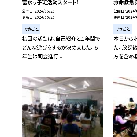
富水っ子班活動スタート！
救命救急
公開日
2024/06/20
公開日
2024/
更新日
2024/06/20
更新日
2024/
できごと
できごと
初回の活動は、自己紹介と１年間で
本日から
どんな遊びをするか決めました。 ６
た。 放課
年生は司会進行...
方を含め救