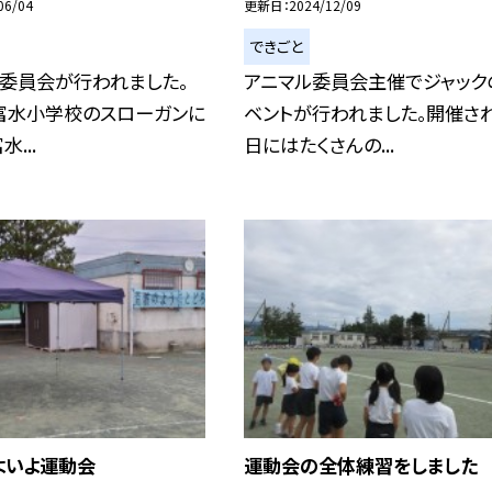
06/04
更新日
2024/12/09
できごと
表委員会が行われました。
アニマル委員会主催でジャック
「富水小学校のスローガンに
ベントが行われました。開催さ
...
日にはたくさんの...
よいよ運動会
運動会の全体練習をしました