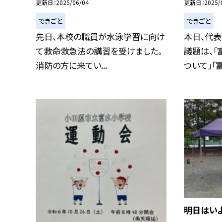
更新日
2025/06/04
更新日
2025/
できごと
できごと
先日、本校の職員が水泳学習に向け
本日、代
て救命救急法の講習を受けました。
議題は、
消防の方に来てい...
ついて」「富水
明日はい