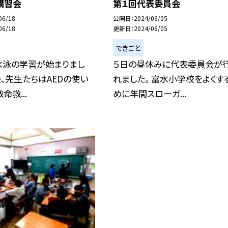
講習会
第１回代表委員会
06/18
公開日
2024/06/05
06/18
更新日
2024/06/05
できごと
水泳の学習が始まりまし
５日の昼休みに代表委員会が
後、先生たちはAEDの使い
れました。 富水小学校をよくす
命救...
めに年間スローガ...