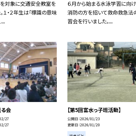
生を対象に交通安全教室を
６月から始まる水泳学習に向け
。１・２年生は「標識の意味
消防の方を招いて救命救急法
..
習会を行いました。...
送る会
【第5回富水っ子班活動】
02/27
公開日
2026/01/23
02/27
更新日
2026/01/20