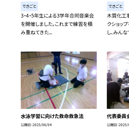
できごと
できごと
3・4・5年生による3学年合同音楽会
木質化工
を開催しました。これまで練習を積
クショップ
み重ねてきた...
し、みんなで1
水泳学習に向けた救命救急法
代表委員
公開日
2025/06/04
公開日
2025/