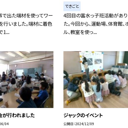
できごと
事で出た端材を使ってワー
4回目の富水っ子班活動があり
を行いました。端材に着色
た。今回から、運動場、体育館、
...
ル、教室を使っ...
会が行われました
ジャックのイベント
06/04
公開日
2024/12/09