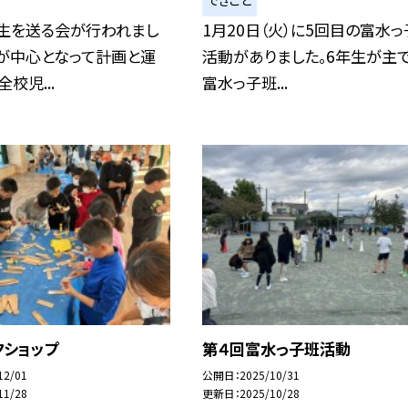
できごと
年生を送る会が行われまし
1月20日（火）に5回目の富水
生が中心となって計画と運
活動がありました。6年生が主
校児...
富水っ子班...
クショップ
第４回富水っ子班活動
12/01
公開日
2025/10/31
11/28
更新日
2025/10/28