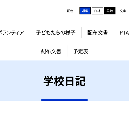
配色
通常
白地
黒地
文字
ボランティア
子どもたちの様子
配布文書
PTA
配布文書
予定表
学校日記