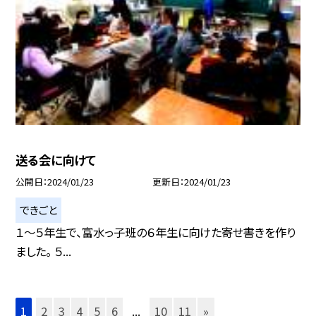
送る会に向けて
公開日
2024/01/23
更新日
2024/01/23
できごと
１〜５年生で、富水っ子班の６年生に向けた寄せ書きを作り
ました。 ５...
1
2
3
4
5
6
...
10
11
»