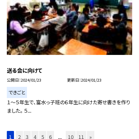
送る会に向けて
公開日
2024/01/23
更新日
2024/01/23
できごと
１〜５年生で、富水っ子班の６年生に向けた寄せ書きを作り
ました。 ５...
1
2
3
4
5
6
...
10
11
»