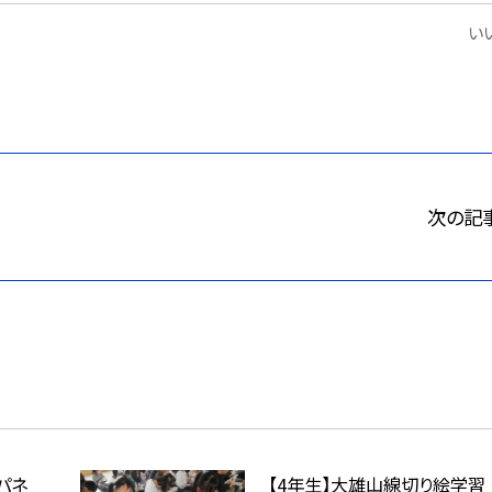
いい
次の記
パネ
【4年生】大雄山線切り絵学習