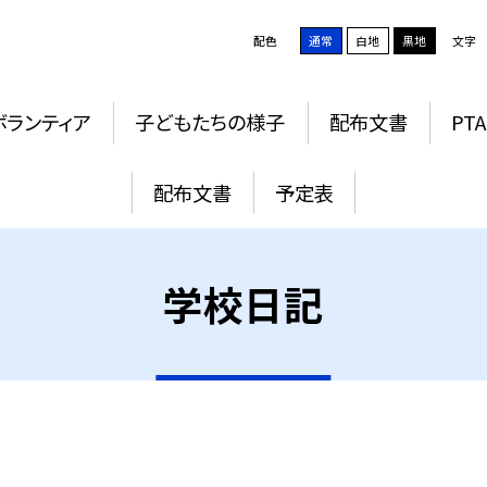
配色
通常
白地
黒地
文字
ボランティア
子どもたちの様子
配布文書
PTA
配布文書
予定表
学校日記