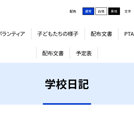
配色
通常
白地
黒地
文字
ボランティア
子どもたちの様子
配布文書
PTA
配布文書
予定表
学校日記