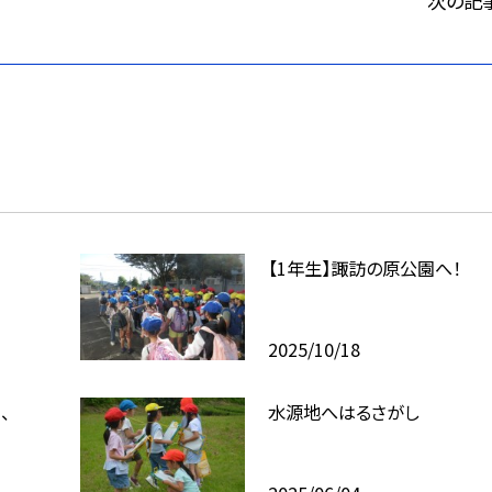
次の記
【1年生】諏訪の原公園へ！
2025/10/18
、
水源地へはるさがし