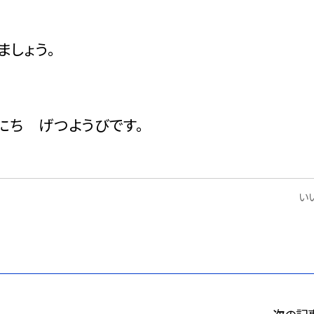
しょう。
にち げつようびです。
いい