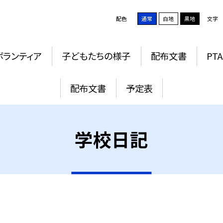
配色
通常
白地
黒地
文字
ボランティア
子どもたちの様子
配布文書
PTA
配布文書
予定表
学校日記