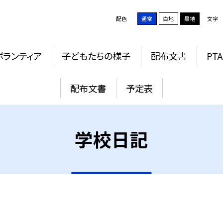
配色
通常
白地
黒地
文字
ボランティア
子どもたちの様子
配布文書
PTA
配布文書
予定表
学校日記