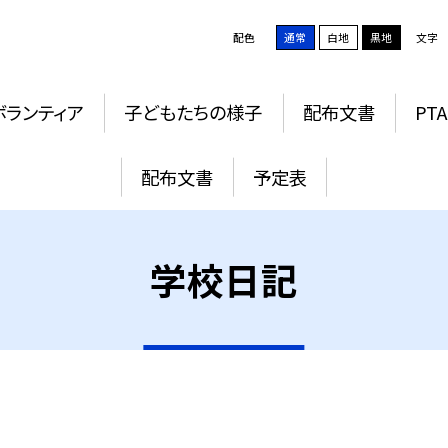
配色
通常
白地
黒地
文字
ボランティア
子どもたちの様子
配布文書
PTA
配布文書
予定表
学校日記