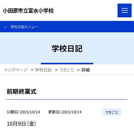
小田原市立富水小学校
学校日記メニュー
学校日記
トップページ
>
学校日記
>
できごと
>
詳細
前期終業式
公開日
2015/10/14
更新日
2015/10/14
できごと
10月9日（金）