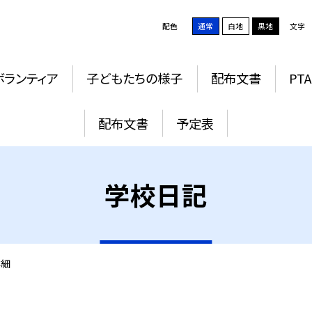
配色
通常
白地
黒地
文字
ボランティア
子どもたちの様子
配布文書
PTA
配布文書
予定表
学校日記
詳細