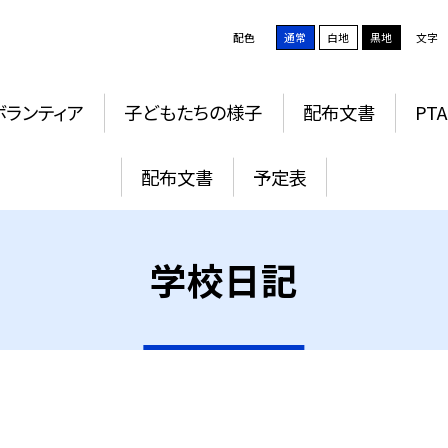
配色
通常
白地
黒地
文字
ボランティア
子どもたちの様子
配布文書
PTA
配布文書
予定表
学校日記