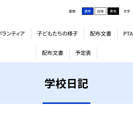
配色
通常
白地
黒地
文字
ボランティア
子どもたちの様子
配布文書
PTA
配布文書
予定表
学校日記