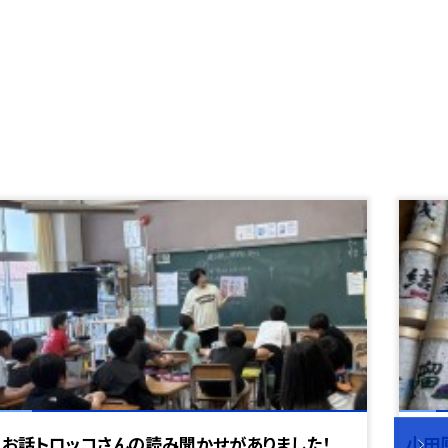
お話トロッコさんの読み聞かせがありました！
小田