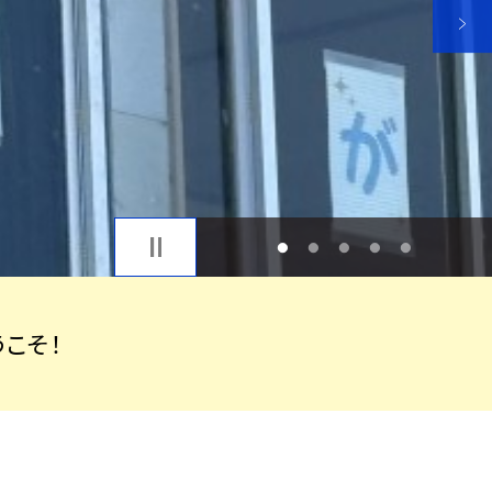
1
2
3
4
5
こそ！