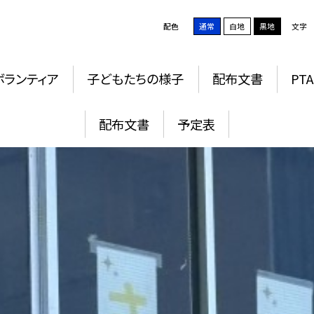
配色
通常
白地
黒地
文字
ボランティア
子どもたちの様子
配布文書
PTA
配布文書
予定表