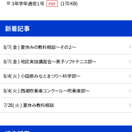
３年学年通信１号
(170 KB)
PDF
新着記事
8/7( 金 ) 夏休みの教科相談～その２～
8/7( 金 ) 地区実技講習会～男子ソフトテニス部～
8/4( 火 ) 小田原みなとまつり～科学部～
8/4( 火 ) 西湘吹奏楽コンクール～吹奏楽部～
7/28( 火 ) 夏休み教科相談