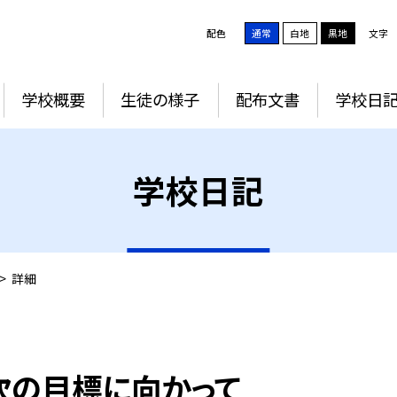
配色
通常
白地
黒地
文字
学校概要
生徒の様子
配布文書
学校日
学校日記
>
詳細
次の目標に向かって