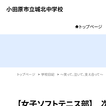
小田原市立城北中学校
トップページ
トップページ
>
学校日記
>
〜笑って、泣いて、支え合って〜
【女子ソフトテニス部】 