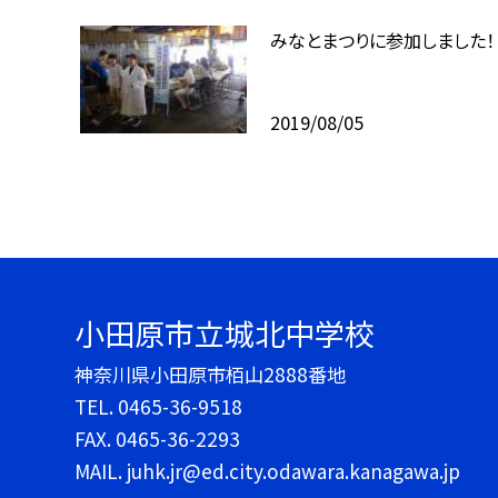
みなとまつりに参加しました！
2019/08/05
小田原市立城北中学校
神奈川県小田原市栢山2888番地
TEL.
0465-36-9518
FAX. 0465-36-2293
MAIL. juhk.jr@ed.city.odawara.kanagawa.jp