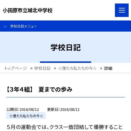
小田原市立城北中学校
学校日記メニュー
学校日記
トップページ
>
学校日記
>
☆僕たち私たちの今☆
>
詳細
【３年４組】 夏までの歩み
公開日
2016/08/12
更新日
2016/08/12
☆僕たち私たちの今☆
５月の運動会では、クラス一致団結して優勝すること