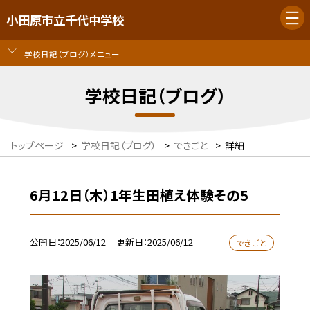
小田原市立千代中学校
学校日記（ブログ）メニュー
学校日記（ブログ）
トップページ
>
学校日記（ブログ）
>
できごと
>
詳細
6月12日（木）1年生田植え体験その5
公開日
2025/06/12
更新日
2025/06/12
できごと