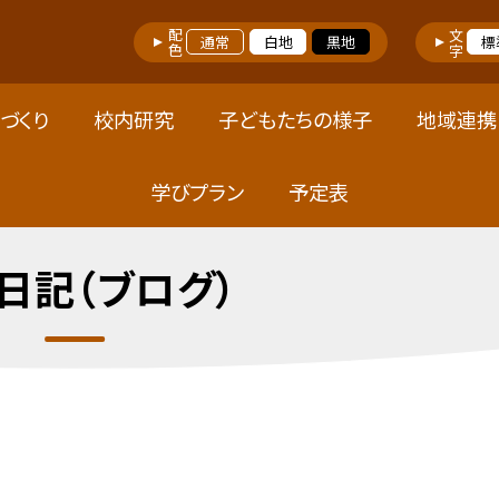
配色
文字
通常
白地
黒地
標
づくり
校内研究
子どもたちの様子
地域連携
学びプラン
予定表
日記（ブログ）