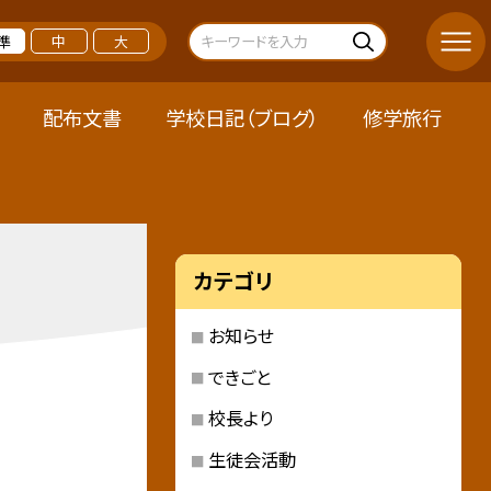
準
中
大
配布文書
学校日記（ブログ）
修学旅行
カテゴリ
お知らせ
できごと
校長より
生徒会活動