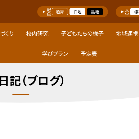
配色
文字
通常
白地
黒地
標
づくり
校内研究
子どもたちの様子
地域連携
学びプラン
予定表
日記（ブログ）