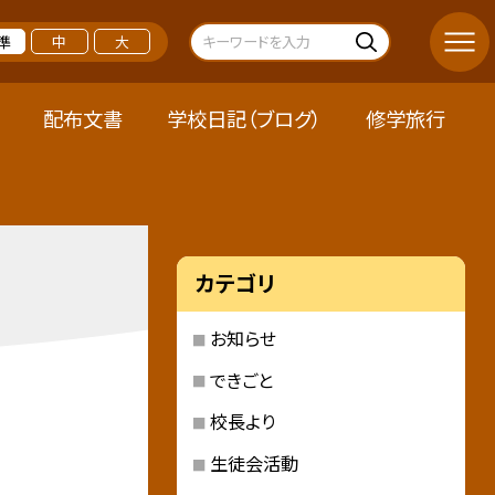
準
中
大
配布文書
学校日記（ブログ）
修学旅行
カテゴリ
お知らせ
できごと
校長より
生徒会活動