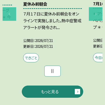
7月1
夏休み前朝会
バーグ
＊ ア
７月１７日に夏休み前朝会をオン
 ＊ 今
ペパン
ラインで実施しました。熱中症警戒
プ ＊ 今.
アラートが発令され...
公開日
公開日
2026/07/21
更新日
更新日
2026/07/21
今日
できごと
もっと見る