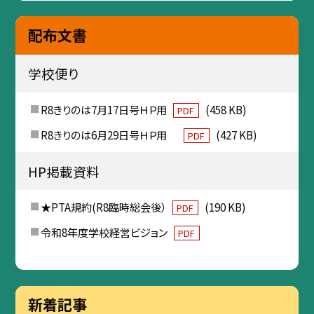
配布文書
学校便り
R8きりのは7月17日号ＨＰ用
(458 KB)
PDF
R8きりのは6月29日号ＨＰ用
(427 KB)
PDF
HP掲載資料
★PTA規約(R8臨時総会後）
(190 KB)
PDF
令和8年度学校経営ビジョン
PDF
新着記事