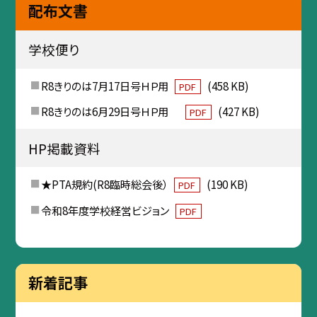
配布文書
学校便り
R8きりのは7月17日号ＨＰ用
(458 KB)
PDF
R8きりのは6月29日号ＨＰ用
(427 KB)
PDF
HP掲載資料
★PTA規約(R8臨時総会後）
(190 KB)
PDF
令和8年度学校経営ビジョン
PDF
新着記事