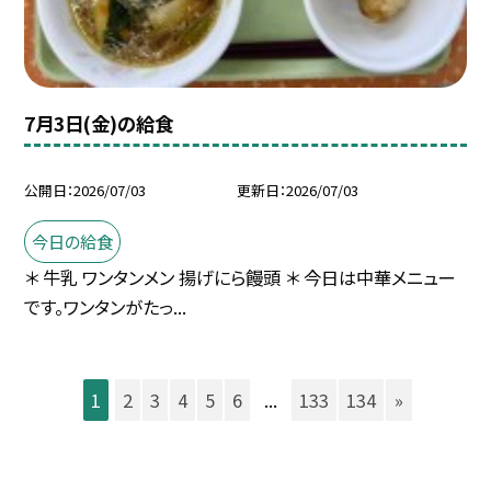
7月3日(金)の給食
公開日
2026/07/03
更新日
2026/07/03
今日の給食
＊ 牛乳 ワンタンメン 揚げにら饅頭 ＊ 今日は中華メニュー
です。ワンタンがたっ...
1
2
3
4
5
6
...
133
134
»