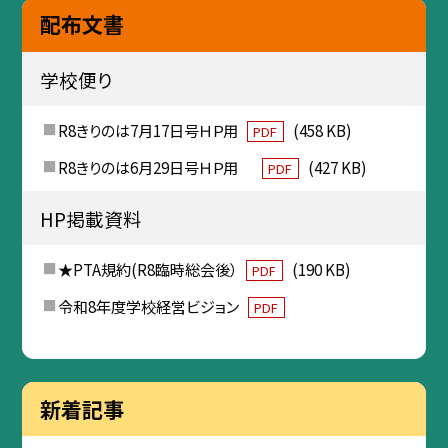
配布文書
学校便り
R8きりのは7月17日号ＨＰ用
(458 KB)
PDF
R8きりのは6月29日号ＨＰ用
(427 KB)
PDF
HP掲載資料
★PTA規約(R8臨時総会後）
(190 KB)
PDF
令和8年度学校経営ビジョン
PDF
新着記事