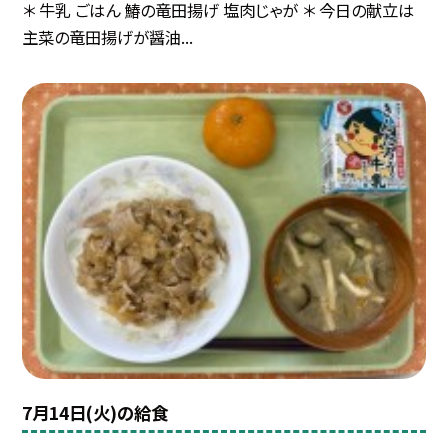
＊ 牛乳 ごはん 鰆の竜田揚げ 塩肉じゃが ＊ 今日の献立は
主菜の竜田揚げが醤油...
7月14日(火)の給食