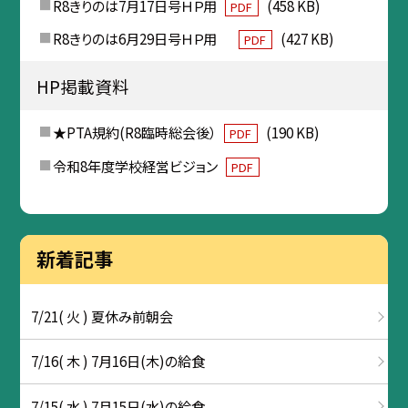
R8きりのは7月17日号ＨＰ用
(458 KB)
PDF
R8きりのは6月29日号ＨＰ用
(427 KB)
PDF
HP掲載資料
★PTA規約(R8臨時総会後）
(190 KB)
PDF
令和8年度学校経営ビジョン
PDF
新着記事
7/21( 火 ) 夏休み前朝会
7/16( 木 ) 7月16日(木)の給食
7/15( 水 ) 7月15日(水)の給食