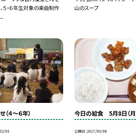
、５・６年生対象の楽曲制作
山のスープ
.
せ（４〜６年）
今日の給食 5月8日（月
02/05
公開日
2017/05/08