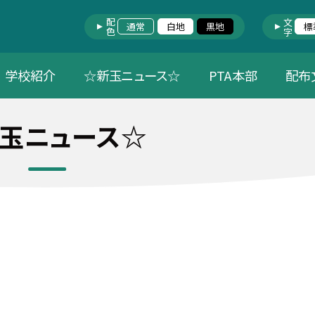
配色
文字
通常
白地
黒地
標
学校紹介
☆新玉ニュース☆
PTA本部
配布
玉ニュース☆