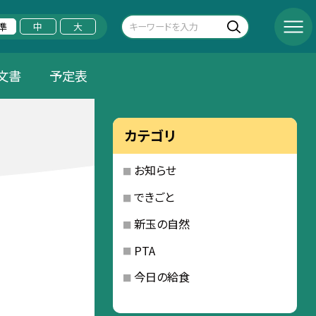
準
中
大
文書
予定表
カテゴリ
お知らせ
できごと
新玉の自然
PTA
今日の給食