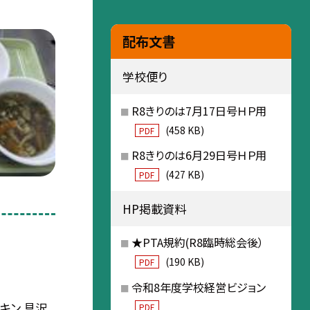
配布文書
学校便り
R8きりのは7月17日号ＨＰ用
(458 KB)
PDF
R8きりのは6月29日号ＨＰ用
(427 KB)
PDF
HP掲載資料
★PTA規約(R8臨時総会後）
(190 KB)
PDF
令和8年度学校経営ビジョン
キン 具沢
PDF