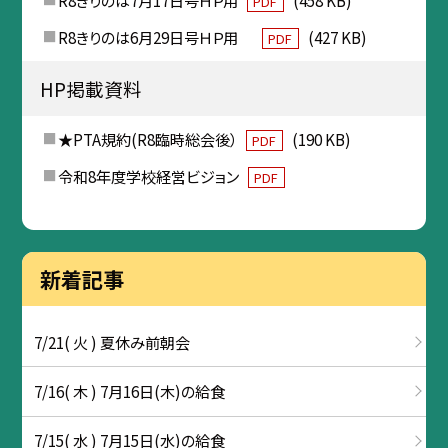
R8きりのは7月17日号ＨＰ用
(458 KB)
PDF
R8きりのは6月29日号ＨＰ用
(427 KB)
PDF
HP掲載資料
★PTA規約(R8臨時総会後）
(190 KB)
PDF
令和8年度学校経営ビジョン
PDF
新着記事
7/21( 火 ) 夏休み前朝会
7/16( 木 ) 7月16日(木)の給食
7/15( 水 ) 7月15日(水)の給食